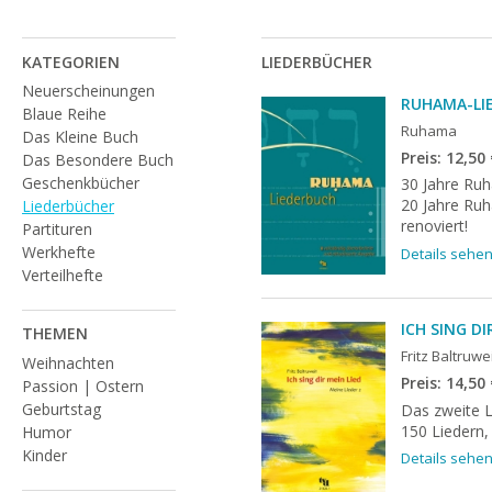
KATEGORIEN
LIEDERBÜCHER
Neuerscheinungen
RUHAMA-LI
Blaue Reihe
Ruhama
Das Kleine Buch
Preis: 12,50
Das Besondere Buch
Geschenkbücher
30 Jahre Ru
20 Jahre Ruh
Liederbücher
renoviert!
Partituren
Werkhefte
Details sehe
Verteilhefte
ICH SING DI
THEMEN
Fritz Baltruwe
Weihnachten
Preis: 14,50
Passion | Ostern
Geburtstag
Das zweite L
150 Liedern,
Humor
Kinder
Details sehe