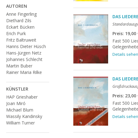
AUTOREN
Anne Fingerling
DAS LIEDER
Diethard Zils
Standardausg
Eckart Bücken
Preis: 19,00
Erich Purk
Fritz Baltruweit
Fast 500 Lie
Hanns Dieter Hüsch
Gelegenheiten
Hans-Jürgen Netz
Details sehe
Johannes Schlecht
Martin Buber
Rainer Maria Rilke
DAS LIEDER
Reiner Kunze
Ruhama
Großdruckaus
KÜNSTLER
Thomas Laubach
Preis: 23,00
HAP Grieshaber
Thomas Quast
Fast 500 Lie
Joan Miró
Tobias Petzoldt
Gelegenheite
Michael Blum
Uwe Seidel
Wassily Kandinsky
Details sehe
Viola Gabor
William Turner
Wolfgang Poeplau