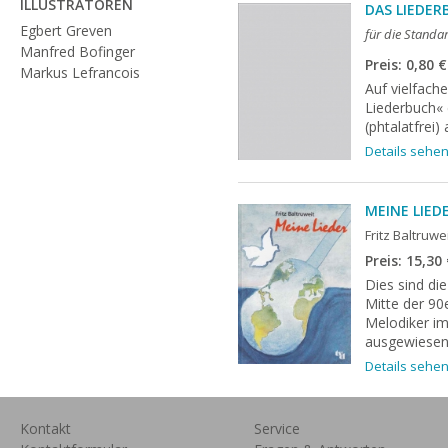
ILLUSTRATOREN
DAS LIEDE
Egbert Greven
für die Stand
Manfred Bofinger
Preis: 0,80
€
Markus Lefrancois
Auf vielfach
Liederbuch«
(phtalatfrei)
Details sehe
MEINE LIED
Fritz Baltruwe
Preis: 15,30
Dies sind die
Mitte der 90
Melodiker im
ausgewiesen
Details sehe
Kontakt
Service