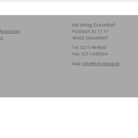
tvd-Verlag Düsseldorf
Antworten
Postfach 32 11 11
to
40426 Düsseldorf
Tel: 0211/464060
Fax: 0211/445504
Mail:
info@tvd-verlag.de